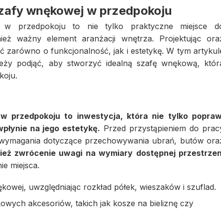
szafy wnękowej w przedpokoju
 w przedpokoju to nie tylko praktyczne miejsce d
eż ważny element aranżacji wnętrza. Projektując ora
 zarówno o funkcjonalność, jak i estetykę. W tym artykul
ależy podjąć, aby stworzyć idealną szafę wnękową, któr
koju.
w przedpokoju to inwestycja, która nie tylko popraw
wpłynie na jego estetykę.
Przed przystąpieniem do prac
 wymagania dotyczące przechowywania ubrań, butów ora
ież zwrócenie uwagi na wymiary dostępnej przestrzen
e miejsca.
owej, uwzględniając rozkład półek, wieszaków i szuflad.
owych akcesoriów, takich jak kosze na bieliznę czy