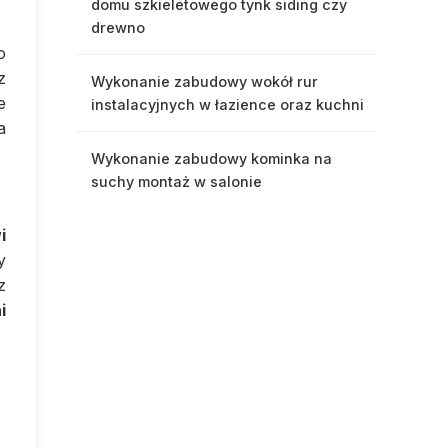
domu szkieletowego tynk siding czy
drewno
o
z
Wykonanie zabudowy wokół rur
e
instalacyjnych w łazience oraz kuchni
a
Wykonanie zabudowy kominka na
suchy montaż w salonie
i
y
z
i