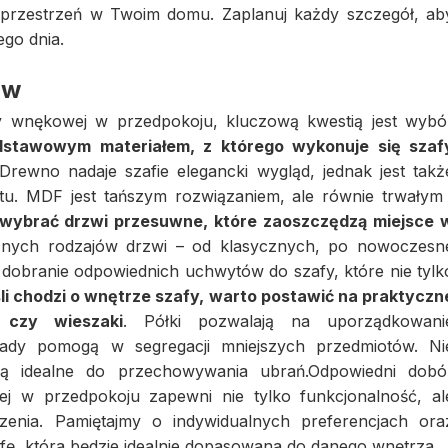
 przestrzeń w Twoim domu. Zaplanuj każdy szczegół, ab
ego dnia.
ów
y wnękowej w przedpokoju, kluczową kwestią jest wybó
dstawowym materiałem, z którego wykonuje się szaf
 Drewno nadaje szafie elegancki wygląd, jednak jest takż
. MDF jest tańszym rozwiązaniem, ale równie trwałym 
wybrać drzwi przesuwne, które zaoszczędzą miejsce 
żnych rodzajów drzwi – od klasycznych, po nowoczesn
e dobranie odpowiednich uchwytów do szafy, które nie tylk
li chodzi o wnętrze szafy, warto postawić na praktyczn
y czy wieszaki
. Półki pozwalają na uporządkowani
lady pomogą w segregacji mniejszych przedmiotów. Ni
ą idealne do przechowywania ubrań.Odpowiedni dobó
j w przedpokoju zapewni nie tylko funkcjonalność, al
zenia. Pamiętajmy o indywidualnych preferencjach ora
ę, która będzie idealnie dopasowana do danego wnętrza.