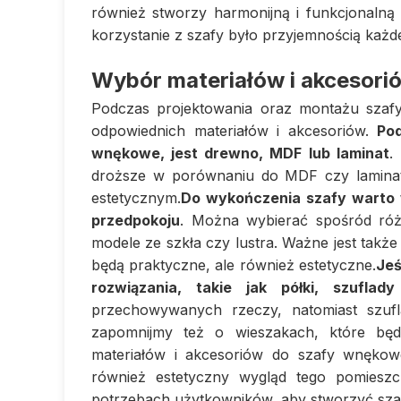
również stworzy harmonijną i funkcjonalną
korzystanie z szafy było przyjemnością każd
Wybór materiałów i akcesori
Podczas projektowania oraz montażu szaf
odpowiednich materiałów i akcesoriów.
Po
wnękowe, jest drewno, MDF lub laminat
.
droższe w porównaniu do MDF czy laminatu
estetycznym.
Do wykończenia szafy warto 
przedpokoju
. Można wybierać spośród ró
modele ze szkła czy lustra. Ważne jest takż
będą praktyczne, ale również estetyczne.
Jeś
rozwiązania, takie jak półki, szuflad
przechowywanych rzeczy, natomiast szuf
zapomnijmy też o wieszakach, które będ
materiałów i akcesoriów do szafy wnękowe
również estetyczny wygląd tego pomieszc
potrzebach użytkowników, aby stworzyć szaf