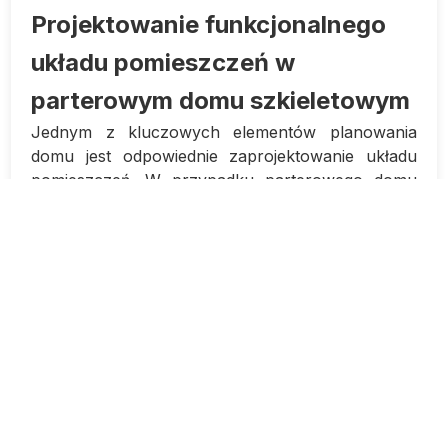
Projektowanie funkcjonalnego
układu pomieszczeń w
parterowym domu szkieletowym
Jednym z kluczowych elementów planowania
domu jest odpowiednie zaprojektowanie układu
pomieszczeń. W przypadku parterowego domu
szkieletowego istnieje wiele możliwości aranżacji,
które należy wziąć pod uwagę, aby stworzyć
funkcjonalną przestrzeń do mieszkania. W tym
artykule omówimy najważniejsze kwestie, na jakie
należy zwrócić uwagę podczas projektowania
układu pomieszczeń w takim domu. Odkryj, jak
odpowiednio rozplanować przestrzeń, aby
spełniała wszystkie potrzeby mieszkańców i była
praktyczna w codziennym użytkowaniu.
Wprowadzenie