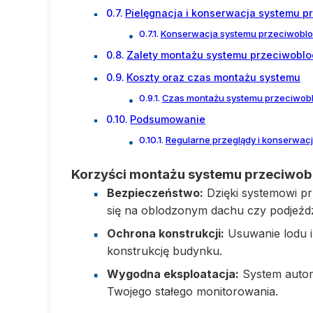
Pielęgnacja i konserwacja systemu 
Konserwacja systemu przeciwobl
Zalety montażu systemu przeciwobl
Koszty oraz czas montażu systemu
Czas montażu systemu przeciwo
Podsumowanie
Regularne przeglądy i konserwac
Korzyści montażu systemu przeciwo
Bezpieczeństwo:
Dzięki systemowi pr
się na oblodzonym dachu czy podjeźdz
Ochrona konstrukcji:
Usuwanie lodu i
konstrukcję budynku.
Wygodna eksploatacja:
System autom
Twojego stałego monitorowania.