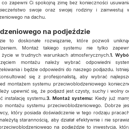
 co zapewni Ci spokojną zimę bez konieczności usuwani
pieczeństwo swoje oraz swojej rodziny i zainwestuj 
zeniowego na dachu.
dzeniowego na podjeździe
ie to doskonałe rozwiązanie, które pozwoli unikną
zeniem. Montaż takiego systemu nie tylko zapewn
ne życie w trudnych warunkach atmosferycznych.
1. Wybó
ęciem montażu należy wybrać odpowiedni syste
ekiwania i będzie odpowiedni do naszego podjazdu. Istniej
onsultować się z profesjonalistą, aby wybrać najlepsz
ed montażem systemu przeciwoblodzeniowego konieczn
eży upewnić się, że podjazd jest czysty, suchy i wolny o
 instalację systemu.
3. Montaż systemu:
Kiedy już mam
do montażu systemu przeciwoblodzeniowego. Dobrze jes
wcy, który posiada doświadczenie w tego rodzaju pracach
eżytą starannością, aby działał efektywnie i nie sprawia
zeciwoblodzeniowego na podjeździe to inwestycja, któr