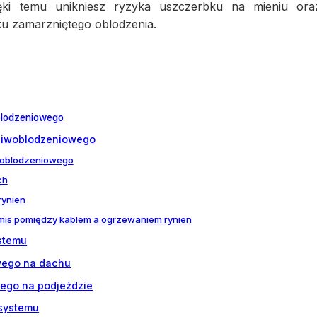
ięki temu unikniesz ryzyka uszczerbku na mieniu ora
u zamarzniętego oblodzenia.
blodzeniowego
ciwoblodzeniowego
woblodzeniowego
ch
rynien
mis pomiędzy kablem a ogrzewaniem rynien
stemu
wego na dachu
ego na podjeździe
 systemu