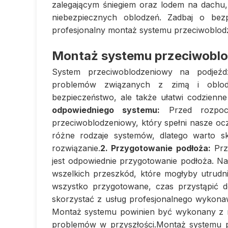
zalegającym śniegiem oraz lodem na dachu,
niebezpiecznych oblodzeń. Zadbaj o bez
profesjonalny montaż systemu przeciwoblod
Montaż systemu przeciwoblo
System przeciwoblodzeniowy na podjeźdz
problemów związanych z zimą i oblod
bezpieczeństwo, ale także ułatwi codzien
odpowiedniego systemu:
Przed rozpocz
przeciwoblodzeniowy, który spełni nasze ocz
różne rodzaje systemów, dlatego warto sk
rozwiązanie.
2. Przygotowanie podłoża:
Prz
jest odpowiednie przygotowanie podłoża. Nal
wszelkich przeszkód, które mogłyby utrudnić
wszystko przygotowane, czas przystąpić 
skorzystać z usług profesjonalnego wykona
Montaż systemu powinien być wykonany z nal
problemów w przyszłości.Montaż systemu pr