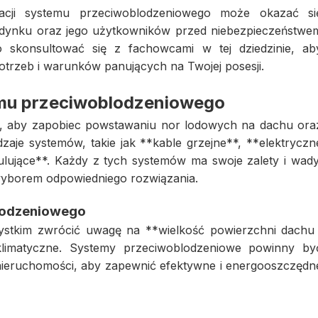
lacji systemu przeciwoblodzeniowego może okazać si
udynku oraz jego użytkowników przed niebezpieczeństwe
 skonsultować się z fachowcami w tej dziedzinie, ab
trzeb i warunków panujących na Twojej posesji.
mu przeciwoblodzeniowego
, aby zapobiec powstawaniu nor lodowych na dachu ora
zaje systemów, takie jak **kable grzejne**, **elektryczn
ulujące**. Każdy z tych systemów ma swoje zalety i wady
 wyborem odpowiedniego rozwiązania.
lodzeniowego
ystkim zwrócić uwagę na **wielkość powierzchni dachu 
klimatyczne. Systemy przeciwoblodzeniowe powinny by
ieruchomości, aby zapewnić efektywne i energooszczędn