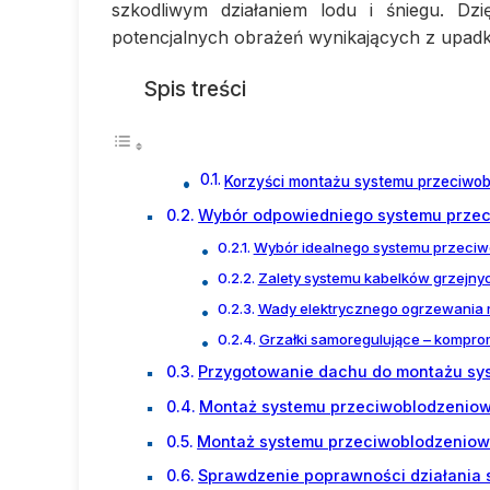
szkodliwym działaniem lodu i śniegu. Dz
potencjalnych obrażeń wynikających z upadk
Spis treści
Korzyści montażu systemu przeciwo
Wybór odpowiedniego systemu prze
Wybór idealnego systemu przeci
Zalety systemu kabelków grzejny
Wady elektrycznego ogrzewania 
Grzałki samoregulujące – kompro
Przygotowanie dachu do montażu sy
Montaż systemu przeciwoblodzenio
Montaż systemu przeciwoblodzeniow
Sprawdzenie poprawności działania