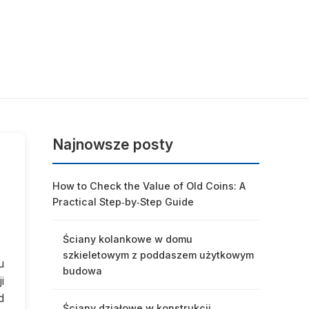
Najnowsze posty
How to Check the Value of Old Coins: A
Practical Step‑by‑Step Guide
Ściany kolankowe w domu
szkieletowym z poddaszem użytkowym
u
budowa
i
d
Ściany działowe w konstrukcji