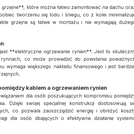
le grzejne**, które można łatwo zamontować na dachu ora
obiec tworzeniu się lodu i śniegu, co z kolei minimalizuj
kable grzejne są łatwe w montażu i nie wymagają dużeg
en
est **elektryczne ogrzewanie rynien**. Jest to skuteczn
 rynnach, co może prowadzić do powstania poważnyc
mu wymaga większego nakładu finansowego i jest bardzie
zejnych.
 pomiędzy kablem a ogrzewaniem rynien
ozwiązaniem dla osób poszukujących kompromisu pomiędz
a. Dzięki swojej specjalnej konstrukcji dostosowują si
ch, co pozwala zaoszczędzić energię i obniżyć koszt
wagi dla osób dbających o efektywne działanie system