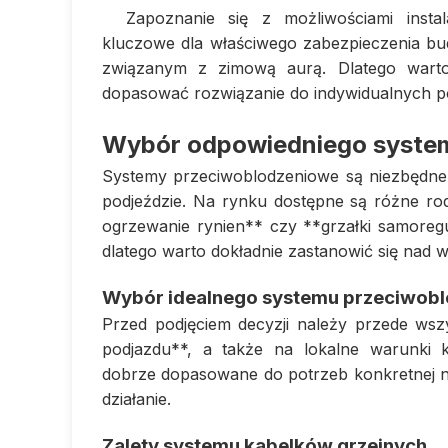
Zapoznanie się z możliwościami insta
kluczowe dla właściwego zabezpieczenia b
związanym z zimową aurą. Dlatego warto
dopasować rozwiązanie do indywidualnych po
Wybór odpowiedniego syste
Systemy przeciwoblodzeniowe są niezbędne
podjeździe. Na rynku dostępne są różne rod
ogrzewanie rynien** czy **grzałki samoreg
dlatego warto dokładnie zastanowić się nad
Wybór idealnego systemu przeciwob
Przed podjęciem decyzji należy przede wsz
podjazdu**, a także na lokalne warunki 
dobrze dopasowane do potrzeb konkretnej n
działanie.
Zalety systemu kabelków grzejnych