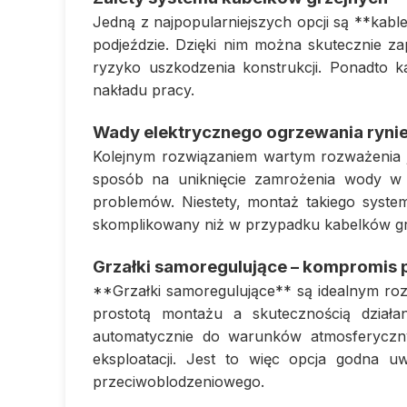
Jedną z najpopularniejszych opcji są **kab
podjeździe. Dzięki nim można skutecznie zap
ryzyko uszkodzenia konstrukcji. Ponadto 
nakładu pracy.
Wady elektrycznego ogrzewania ryni
Kolejnym rozwiązaniem wartym rozważenia j
sposób na uniknięcie zamrożenia wody w
problemów. Niestety, montaż takiego syste
skomplikowany niż w przypadku kabelków gr
Grzałki samoregulujące – kompromis
**Grzałki samoregulujące** są idealnym r
prostotą montażu a skutecznością działani
automatycznie do warunków atmosferyczny
eksploatacji. Jest to więc opcja godna u
przeciwoblodzeniowego.