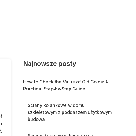
Najnowsze posty
How to Check the Value of Old Coins: A
Practical Step‑by‑Step Guide
Ściany kolankowe w domu
szkieletowym z poddaszem użytkowym
ł
budowa
u
ć
Ściany działowe w konstrukcji