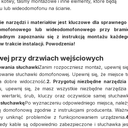
kotwy, taśmy montażowe i inne elementy, które będą
 lub wideodomofonu na ścianie.
e narzędzi i materiałów jest kluczowe dla sprawnego 
omofonowego lub wideodomofonowego przy brami
ładnym zapoznaniu się z instrukcją montażu każdeg
 trakcie instalacji. Powodzenia!
ej przy drzwiach wejściowych
owania słuchawki
Zanim rozpoczniesz montaż, upewnij się
anie słuchawki domofonowej. Upewnij się, że miejsce t
a dobre widoczność.
2. Przygotuj niezbędne narzędzia 
, upewnij się, że masz wszystkie niezbędne narzędzia 
 wiertarki, śrub, kluczy oraz oczywiście samej słuchawk
z słuchawkę
Po wyznaczeniu odpowiedniego miejsca, należ
ę domofonową zgodnie z instrukcjami producenta. Ważn
aby uniknąć problemów z funkcjonowaniem urządzenia.
4
iedy kable są odpowiednio zabezpieczone i słuchawka jes