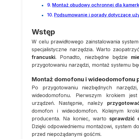
Montaż obudowy ochronnej dla kamer
Podsumowanie i porady dotyczące u
Wstęp
W celu prawidłowego zainstalowania syste
specjalistyczne narzędzia. Warto zaopatrz
francuski
. Ponadto, niezbędne będzie
mie
przygotowaniu narzędzi, montaż systemu będz
Montaż domofonu i wideodomofonu p
Po przygotowaniu niezbędnych narzędz
wideodomofonu. Pierwszym krokiem jes
urządzeń. Następnie, należy
przygotowa
domofon i wideodomofon. Kolejnym krok
producenta. Na koniec, warto
sprawdzić 
Dzięki odpowiedniemu montażowi, system do
przed niepożądanymi gośćmi.