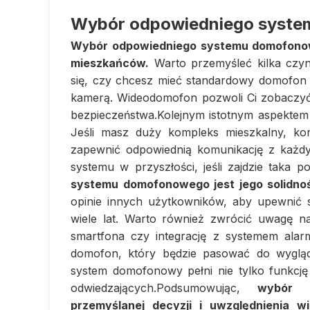
Wybór odpowiedniego syst
Wybór odpowiedniego systemu domofonow
mieszkańców.
Warto przemyśleć kilka czyn
się, czy chcesz mieć standardowy domofon
kamerą. Wideodomofon pozwoli Ci zobaczyć
bezpieczeństwa.Kolejnym istotnym aspektem
Jeśli masz duży kompleks mieszkalny, ko
zapewnić odpowiednią komunikację z każd
systemu w przyszłości, jeśli zajdzie taka po
systemu domofonowego jest jego solidnoś
opinie innych użytkowników, aby upewnić s
wiele lat. Warto również zwrócić uwagę na
smartfona czy integrację z systemem alar
domofon, który będzie pasować do wygląd
system domofonowy pełni nie tylko funkcję
odwiedzających.Podsumowując,
wybór 
przemyślanej decyzji i uwzględnienia wi