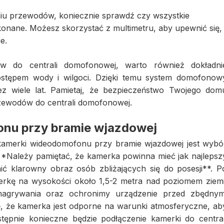
iu przewodów, koniecznie sprawdź czy wszystkie
konane. Możesz skorzystać z multimetru, aby upewnić się,
e.
 do centrali domofonowej, warto również dokładni
ostępem wody i wilgoci. Dzięki temu system domofonow
zez wiele lat. Pamietaj, że bezpieczeństwo Twojego dom
zewodów do centrali domofonowej.
nu przy bramie wjazdowej
amerki wideodomofonu przy bramie wjazdowej jest wybó
 **Należy pamiętać, że kamerka powinna mieć jak najlepsz
 klarowny obraz osób zbliżających się do posesji**. P
merkę na wysokości około 1,5-2 metra nad poziomem ziemi
agrywania oraz ochronimy urządzenie przed zbędnym
ę, że kamerka jest odporne na warunki atmosferyczne, ab
stępnie konieczne będzie podłączenie kamerki do central