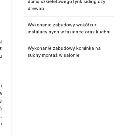
domu szkieletowego tynk siding czy
drewno
Wykonanie zabudowy wokół rur
instalacyjnych w łazience oraz kuchni
ą
z
Wykonanie zabudowy kominka na
suchy montaż w salonie
u
i
a
e
ą
.
m