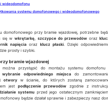
ki wideodomofonu
żytkowania systemu domofonowego i wideodomofonowego
mu domofonowego przy bramie wjazdowej, potrzebne będ
yć się w
wkrętarkę
,
szczypce do przewodów
oraz
kluc
rnik napięcia
oraz
klucz płaski
. Dzięki odpowiedniem
ie prosty i szybki.
rzy bramie wjazdowej
i, można przystąpić do montażu systemu domofonu 
t
wybranie odpowiedniego miejsca
do zamontowani
ć otwory
w ścianie, do których zostaną zamocowan
iem jest
podłączenie przewodów
zgodnie z instrukcj
działanie systemu
przed jego ostatecznym zamknięciem
mofonowy będzie działał sprawnie i zabezpieczy nasz do