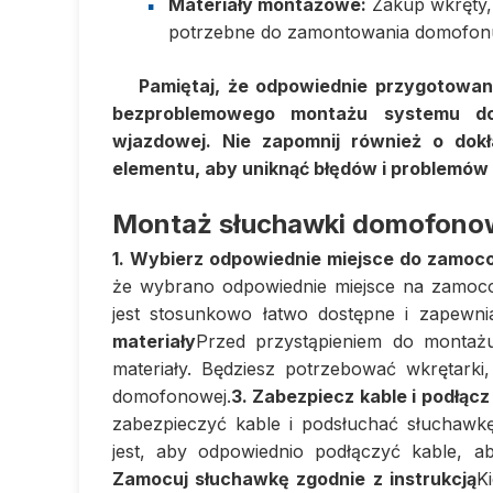
Materiały montażowe:
Zakup wkręty, 
potrzebne do zamontowania domofonu
Pamiętaj, że odpowiednie przygotowani
bezproblemowego montażu systemu d
wjazdowej. Nie zapomnij również o dok
elementu, aby uniknąć błędów i problemów w
Montaż słuchawki domofonow
1. Wybierz odpowiednie miejsce do zamoc
że wybrano odpowiednie miejsce na zamocow
jest stosunkowo łatwo dostępne i zapewni
materiały
Przed przystąpieniem do montażu
materiały. Będziesz potrzebować wkrętarki,
domofonowej.
3. Zabezpiecz kable i podłąc
zabezpieczyć kable i podsłuchać słuchawk
jest, aby odpowiednio podłączyć kable, 
Zamocuj słuchawkę zgodnie z instrukcją
K