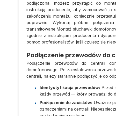
podłączona, możesz przystąpić do monta
instrukcją producenta, aby zamocować ją so
zakończeniu montażu, koniecznie przetestuj
poprawnie. Wykonaj próbne połączenia
transmitowane.Montaż słuchawki domofonowej
zgodnie z instrukcjami producenta i dyspon
pomoc profesjonalistów, jeśli czujesz się ni
Podłączenie przewodów do c
Podłączenie przewodów do centrali d
domofonowego. Po zainstalowaniu przewod
centrali, należy starannie podłączyć je do o
Identystyfikacja przewodów:
Przed r
każdy przewód — który prowadzi do d
Podłączenie do zacisków:
Uważnie po
oznaczeniami na centrali. Niebezpie
uszkodzeniem systemu.