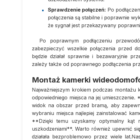
Sprawdzenie połączeń:
Po podłączen
połączenia są stabilne i poprawnie wy
że sygnał jest przekazywany poprawni
Po poprawnym podłączeniu przewodów
zabezpieczyć wszelkie połączenia przed d
będzie działał sprawnie i bezawaryjnie pr
zależy także od poprawnego podłączenia pr
Montaż kamerki wideodomofo
Najważniejszym krokiem podczas montażu k
odpowiedniego miejsca na jej umieszczenie.
widok na obszar przed bramą, aby zapewnić
wybraniu miejsca najlepiej zainstalować ka
**Dzięki temu uzyskamy optymalny kąt n
uszkodzeniami**. Warto również upewnić si
działała bezproblemowo przez wiele lat.Na