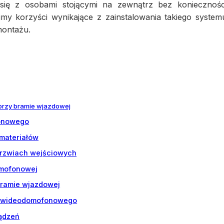
się z osobami stojącymi na zewnątrz bez koniecznośc
y korzyści wynikające z zainstalowania takiego system
montażu.
przy bramie wjazdowej
onowego
 materiałów
drzwiach wejściowych
omofonowej
bramie wjazdowej
i wideodomofonowego
ządzeń