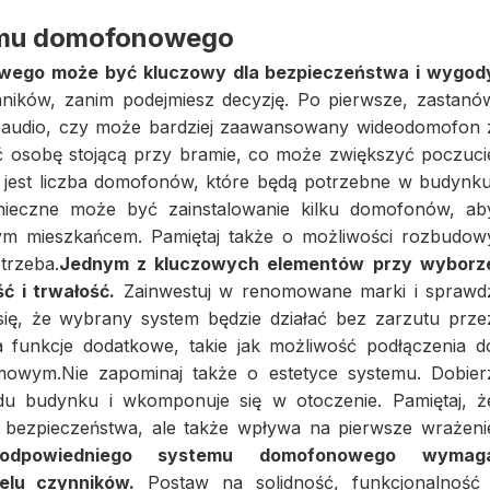
emu domofonowego
ego może być kluczowy dla bezpieczeństwa i wygod
ników, zanim podejmiesz decyzję. Po pierwsze, zastanó
 audio, czy może bardziej zaawansowany wideodomofon 
 osobę stojącą przy bramie, co może zwiększyć poczuci
 jest liczba domofonów, które będą potrzebne w budynku
nieczne może być zainstalowanie kilku domofonów, ab
ym mieszkańcem. Pamiętaj także o możliwości rozbudow
trzeba.
Jednym z kluczowych elementów przy wyborz
ć i trwałość.
Zainwestuj w renomowane marki i sprawd
ię, że wybrany system będzie działać bez zarzutu prze
 funkcje dodatkowe, takie jak możliwość podłączenia d
mowym.Nie zapominaj także o estetyce systemu. Dobier
u budynku i wkomponuje się w otoczenie. Pamiętaj, ż
 bezpieczeństwa, ale także wpływa na pierwsze wrażeni
odpowiedniego systemu domofonowego wymag
elu czynników.
Postaw na solidność, funkcjonalność 