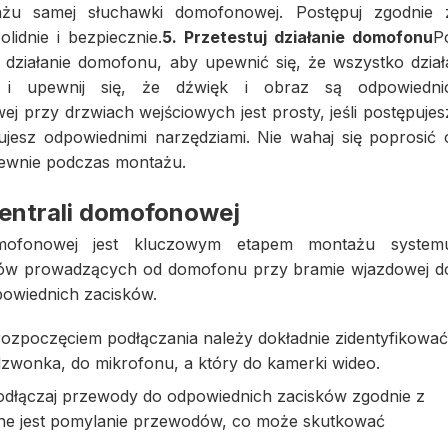
żu samej słuchawki domofonowej. Postępuj zgodnie 
lidnie i bezpiecznie.
5. Przetestuj działanie domofonu
P
 działanie domofonu, aby upewnić się, że wszystko dział
 i upewnij się, że dźwięk i obraz są odpowiedni
 przy drzwiach wejściowych jest prosty, jeśli postępujes
ujesz odpowiednimi narzędziami. Nie wahaj się poprosić 
epewnie podczas montażu.
entrali domofonowej
omofonowej jest kluczowym etapem montażu system
ów prowadzących od domofonu przy bramie wjazdowej d
dpowiednich zacisków.
ozpoczęciem podłączania należy dokładnie zidentyfikowa
zwonka, do mikrofonu, a który do kamerki wideo.
dłączaj przewody do odpowiednich zacisków zgodnie z
czne jest pomylanie przewodów, co może skutkować