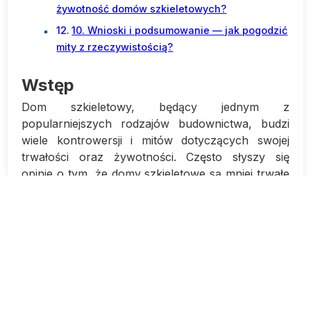
żywotność domów szkieletowych?
10. Wnioski i podsumowanie — jak pogodzić
mity z rzeczywistością?
Wstęp
Dom szkieletowy, będący jednym z
popularniejszych rodzajów budownictwa, budzi
wiele kontrowersji i mitów dotyczących swojej
trwałości oraz żywotności. Często słyszy się
opinie o tym, że domy szkieletowe są mniej trwałe
od tradycyjnych budynków murowanych czy z
betonu. Czy jednak faktycznie jest to prawda, czy
może stanowi jedynie mit?W niniejszym artykule
postaramy się rozwiać wszelkie wątpliwości
dotyczące trwałości oraz żywotności domów
szkieletowych. Przeanalizujemy najczęstsze mity
dotyczące tego rodzaju budownictwa oraz
przedstawimy fakty, które warto wziąć pod uwagę