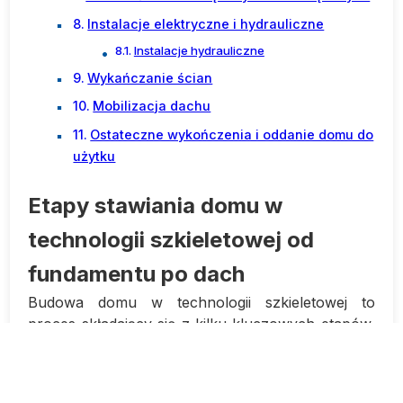
Instalacje elektryczne i hydrauliczne
Instalacje hydrauliczne
Wykańczanie ścian
Mobilizacja dachu
Ostateczne wykończenia i oddanie domu do
użytku
Etapy stawiania domu w
technologii szkieletowej od
fundamentu po dach
Budowa domu w technologii szkieletowej to
proces składający się z kilku kluczowych etapów,
które należy wykonać w odpowiedniej kolejności,
aby osiągnąć ostateczny efekt — funkcjonalny i
estetyczny dom. Od momentu wyrównania terenu